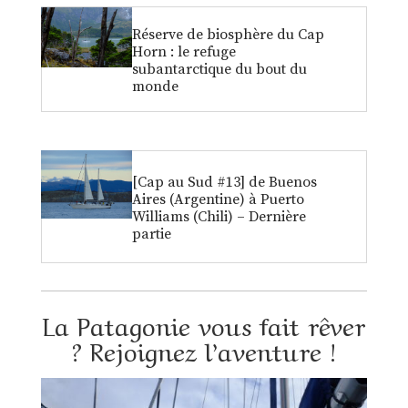
Réserve de biosphère du Cap
Horn : le refuge
subantarctique du bout du
monde
[Cap au Sud #13] de Buenos
Aires (Argentine) à Puerto
Williams (Chili) – Dernière
partie
La Patagonie vous fait rêver
? Rejoignez l’aventure !