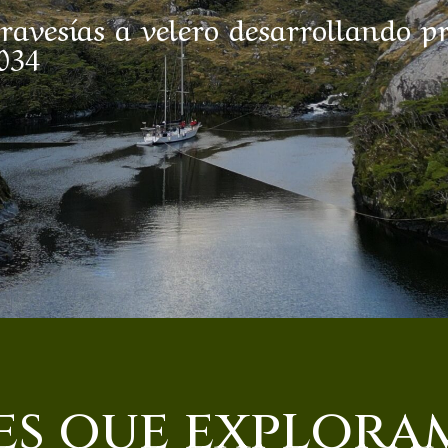
travesías a velero desarrollando p
034
es que explora