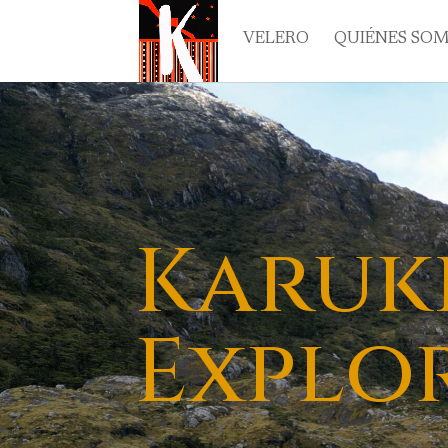
VELERO
QUIÉNES SO
Karuk
Explo