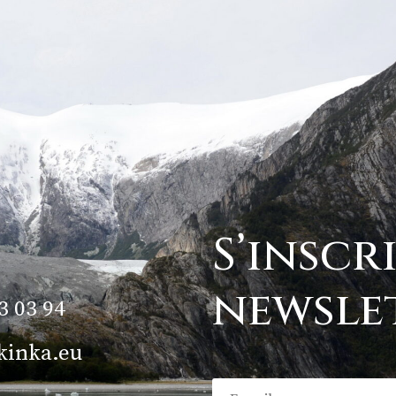
S’inscr
newsle
3 03 94
kinka.eu