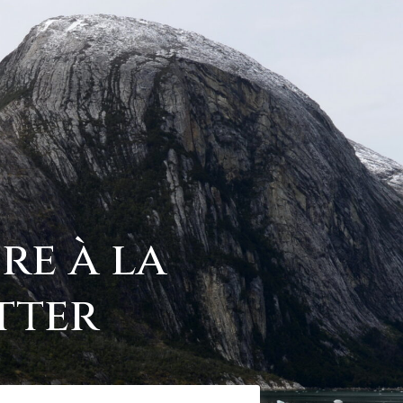
ire à la
tter