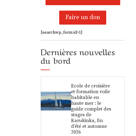
Faire un don
[searchwp_form id=1]
Dernières nouvelles
du bord
Ecole de croisière
et formation voile
habitable en
haute mer : le
guide complet des
stages de
Karukinka, fin
d’été et automne
2026