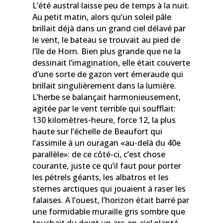
L’été austral laisse peu de temps à la nuit.
Au petit matin, alors qu’un soleil pâle
brillait déjà dans un grand ciel délavé par
le vent, le bateau se trouvait au pied de
l’île de Horn. Bien plus grande que ne la
dessinait l’imagination, elle était couverte
d’une sorte de gazon vert émeraude qui
brillait singulièrement dans la lumière.
L’herbe se balançait harmonieusement,
agitée par le vent terrible qui soufflait:
130 kilomètres-heure, force 12, la plus
haute sur l’échelle de Beaufort qui
l’assimile à un ouragan «au-delà du 40e
parallèle»: de ce côté-ci, c’est chose
courante, juste ce qu’il faut pour porter
les pétrels géants, les albatros et les
sternes arctiques qui jouaient à raser les
falaises. A l’ouest, l’horizon était barré par
une formidable muraille gris sombre que
touchait du doigt un arc-en-ciel planté