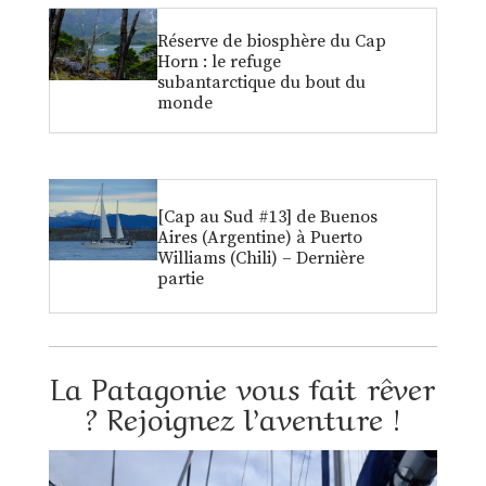
Réserve de biosphère du Cap
Horn : le refuge
subantarctique du bout du
monde
[Cap au Sud #13] de Buenos
Aires (Argentine) à Puerto
Williams (Chili) – Dernière
partie
La Patagonie vous fait rêver
? Rejoignez l’aventure !