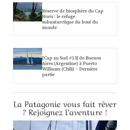
Réserve de biosphère du Cap
Horn : le refuge
subantarctique du bout du
monde
[Cap au Sud #13] de Buenos
Aires (Argentine) à Puerto
Williams (Chili) – Dernière
partie
La Patagonie vous fait rêver
? Rejoignez l’aventure !