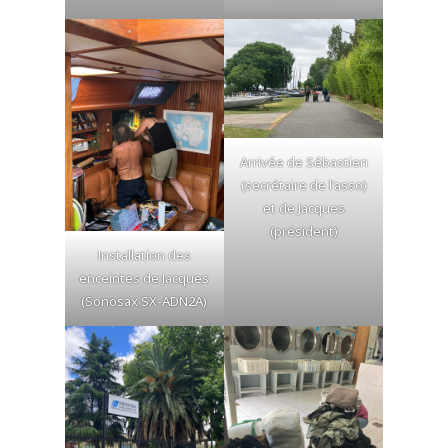
Arrivée de Sébastien
(secrétaire de l’asso)
et de Jacques
(président)
Installation des
enceintes de Jacques
(Sonosax SX-ADN2A)