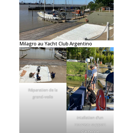
Milagro au Yacht Club Argentino
Réparation de la
grand-voile
intallation d’un
nouveau support
d’antenne