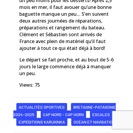
un peu moins pour les desserts! Après 2,5
mois en mer, il faut avouer qu’une bonne
baguette manque un peu… S’en suivent
deux autres journées de réparations,
préparations et rangement du bateau.
Clément et Sébastien sont arrivés de
France avec plein de matériel qu’il faut
ajouter à tout ce qui était déjà à bord!
Le départ se fait proche, et au bout de 5-6
jours le large commence déjà à manquer
un peu.
Views: 75
ACTUALITÉS SPORTIVES
BRETAGNE-PATAGONIE
2024-2025
CAP NORD - CAP HORN
ESCALES
EXPÉDITIONS KARUKINKA
OCÉAN ET NAVIGATION