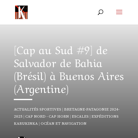
[Cap au Sud #9] de
Salvador de Bahia
(Brésil) à Buenos Aires
(Argentine)
ACTUALITÉS SPORTIVES
|
BRETAGNE-PATAGONIE 2024-
2025
|
CAP NORD - CAP HORN
|
ESCALES
|
EXPÉDITIONS
KARUKINKA
|
OCÉAN ET NAVIGATION