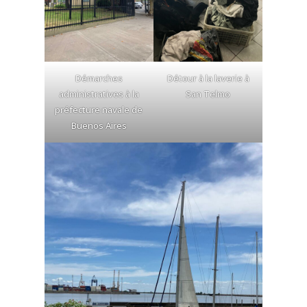
Démarches
Détour à la laverie à
administratives à la
San Telmo
préfecture navale de
Buenos Aires