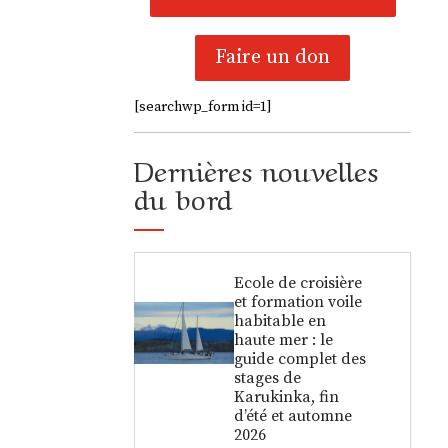
Faire un don
[searchwp_form id=1]
Dernières nouvelles
du bord
Ecole de croisière
et formation voile
habitable en
haute mer : le
guide complet des
stages de
Karukinka, fin
d’été et automne
2026