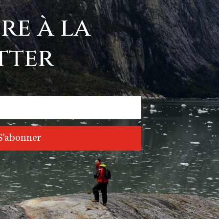
ire à la
tter
S'abonner