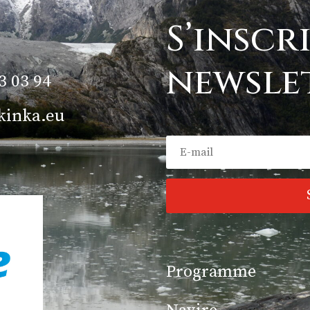
S’inscr
newsle
3 03 94
kinka.eu
Programme