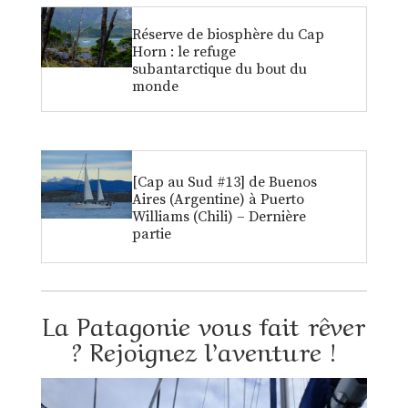
Réserve de biosphère du Cap
Horn : le refuge
subantarctique du bout du
monde
[Cap au Sud #13] de Buenos
Aires (Argentine) à Puerto
Williams (Chili) – Dernière
partie
La Patagonie vous fait rêver
? Rejoignez l’aventure !