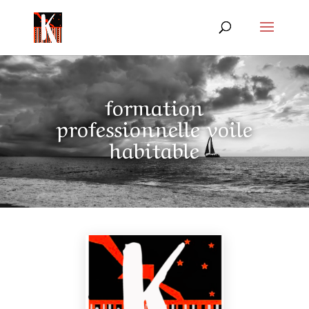
formation
professionnelle voile
habitable