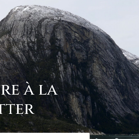
ire à la
tter