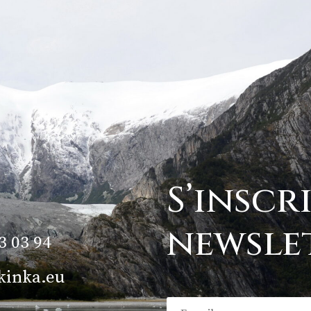
S’inscr
newsle
3 03 94
kinka.eu