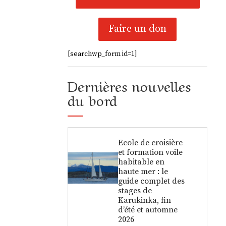
Faire un don
[searchwp_form id=1]
Dernières nouvelles
du bord
Ecole de croisière
et formation voile
habitable en
haute mer : le
guide complet des
stages de
Karukinka, fin
d’été et automne
2026