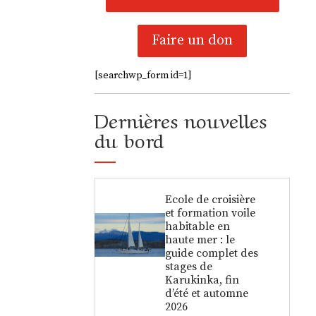
Faire un don
[searchwp_form id=1]
Dernières nouvelles
du bord
Ecole de croisière
et formation voile
habitable en
haute mer : le
guide complet des
stages de
Karukinka, fin
d’été et automne
2026