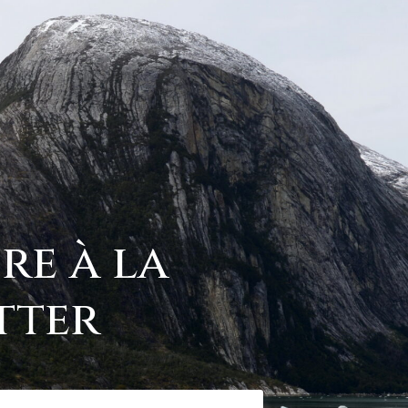
ire à la
tter