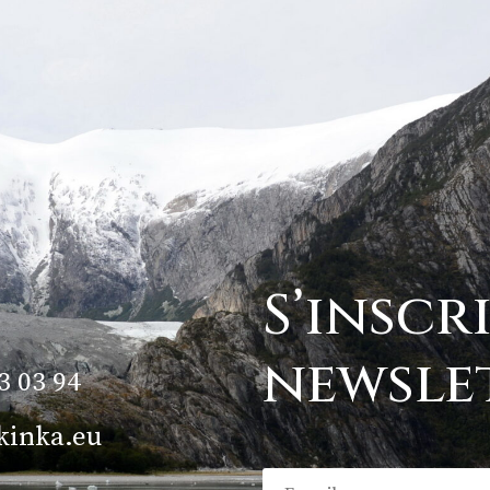
S’inscr
newsle
3 03 94
kinka.eu