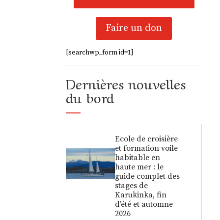
Faire un don
[searchwp_form id=1]
Dernières nouvelles
du bord
Ecole de croisière
et formation voile
habitable en
haute mer : le
guide complet des
stages de
Karukinka, fin
d’été et automne
2026