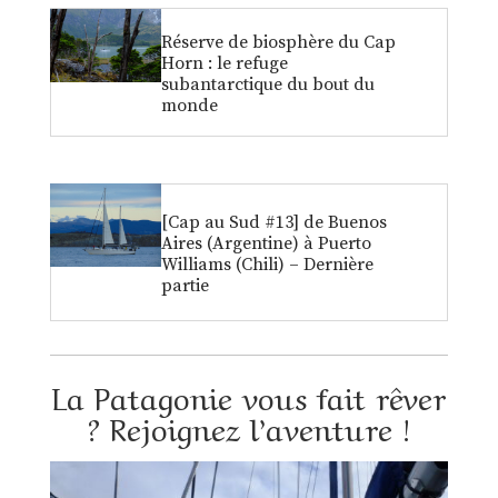
Réserve de biosphère du Cap
Horn : le refuge
subantarctique du bout du
monde
[Cap au Sud #13] de Buenos
Aires (Argentine) à Puerto
Williams (Chili) – Dernière
partie
La Patagonie vous fait rêver
? Rejoignez l’aventure !