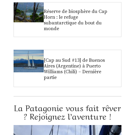
Réserve de biosphère du Cap
Horn : le refuge
subantarctique du bout du
monde
[Cap au Sud #13] de Buenos
Aires (Argentine) à Puerto
Williams (Chili) – Dernière
partie
La Patagonie vous fait rêver
? Rejoignez l’aventure !