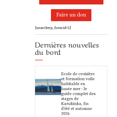
Faire un don
[searchwp_form id=1]
Dernières nouvelles
du bord
Ecole de croisière
et formation voile
habitable en
haute mer : le
guide complet des
stages de
Karukinka, fin
d’été et automne
2026