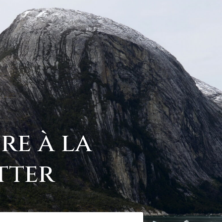
ire à la
tter