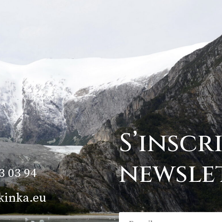
S’inscr
newsle
3 03 94
kinka.eu