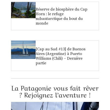
Réserve de biosphère du Cap
Horn : le refuge
subantarctique du bout du
monde
[Cap au Sud #13] de Buenos
Aires (Argentine) à Puerto
Williams (Chili) – Dernière
partie
La Patagonie vous fait rêver
? Rejoignez l’aventure !