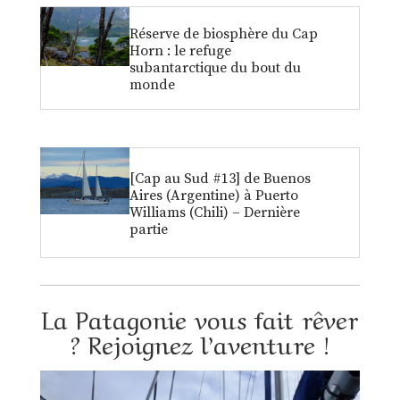
Réserve de biosphère du Cap
Horn : le refuge
subantarctique du bout du
monde
[Cap au Sud #13] de Buenos
Aires (Argentine) à Puerto
Williams (Chili) – Dernière
partie
La Patagonie vous fait rêver
? Rejoignez l’aventure !