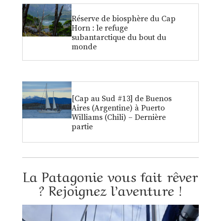
Réserve de biosphère du Cap
Horn : le refuge
subantarctique du bout du
monde
[Cap au Sud #13] de Buenos
Aires (Argentine) à Puerto
Williams (Chili) – Dernière
partie
La Patagonie vous fait rêver
? Rejoignez l’aventure !