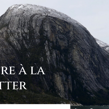
ire à la
tter