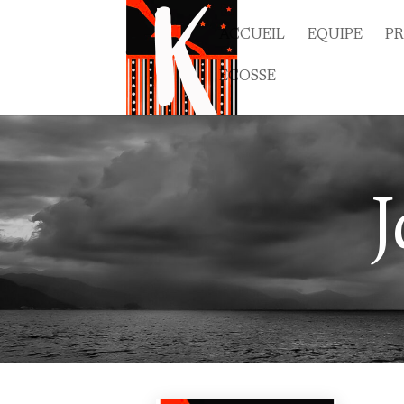
ACCUEIL
EQUIPE
P
ECOSSE
J