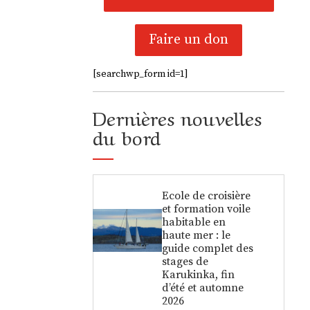
Faire un don
[searchwp_form id=1]
Dernières nouvelles
du bord
Ecole de croisière
et formation voile
habitable en
haute mer : le
guide complet des
stages de
Karukinka, fin
d’été et automne
2026