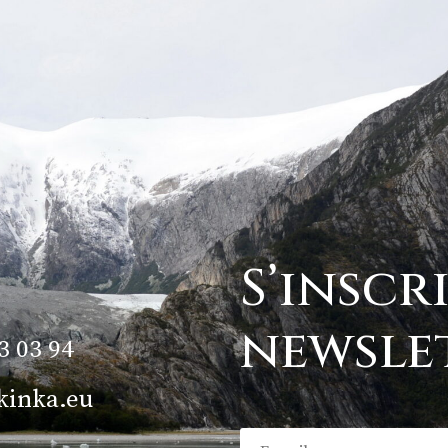
S’inscr
newsle
3 03 94
kinka.eu