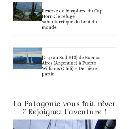
Réserve de biosphère du Cap
Horn : le refuge
subantarctique du bout du
monde
[Cap au Sud #13] de Buenos
Aires (Argentine) à Puerto
Williams (Chili) – Dernière
partie
La Patagonie vous fait rêver
? Rejoignez l’aventure !