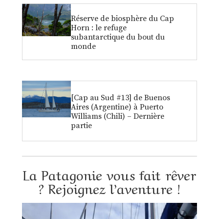
Réserve de biosphère du Cap
Horn : le refuge
subantarctique du bout du
monde
[Cap au Sud #13] de Buenos
Aires (Argentine) à Puerto
Williams (Chili) – Dernière
partie
La Patagonie vous fait rêver
? Rejoignez l’aventure !