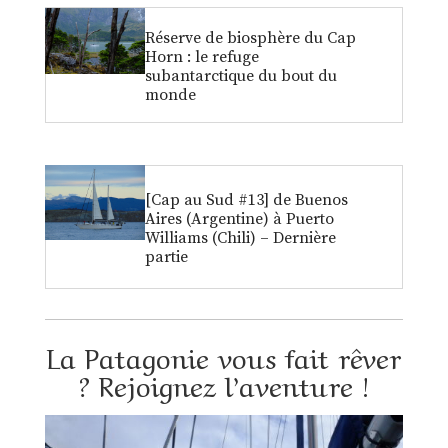
Réserve de biosphère du Cap
Horn : le refuge
subantarctique du bout du
monde
[Cap au Sud #13] de Buenos
Aires (Argentine) à Puerto
Williams (Chili) – Dernière
partie
La Patagonie vous fait rêver
? Rejoignez l’aventure !