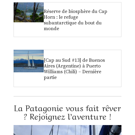
Réserve de biosphère du Cap
Horn : le refuge
subantarctique du bout du
monde
[Cap au Sud #13] de Buenos
Aires (Argentine) à Puerto
Williams (Chili) – Dernière
partie
La Patagonie vous fait rêver
? Rejoignez l’aventure !