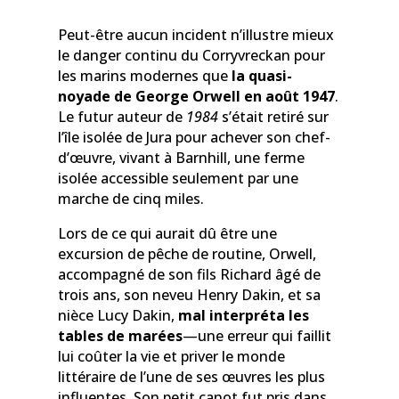
Peut-être aucun incident n’illustre mieux
le danger continu du Corryvreckan pour
les marins modernes que
la quasi-
noyade de George Orwell en août 1947
.
Le futur auteur de
1984
s’était retiré sur
l’île isolée de Jura pour achever son chef-
d’œuvre, vivant à Barnhill, une ferme
isolée accessible seulement par une
marche de cinq miles.
Lors de ce qui aurait dû être une
excursion de pêche de routine, Orwell,
accompagné de son fils Richard âgé de
trois ans, son neveu Henry Dakin, et sa
nièce Lucy Dakin,
mal interpréta les
tables de marées
—une erreur qui faillit
lui coûter la vie et priver le monde
littéraire de l’une de ses œuvres les plus
influentes. Son petit canot fut pris dans