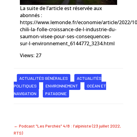
La suite de l’article est réservée aux
abonnés :
https://www.lemonde.fr/economie/article/2022/10
chili-la-folle-croissance-de-l-industrie-du-
saumon-visee-pour-ses-consequences-
sur-l-environnement_6144772_3234.html
Views: 27
ACTUALITÉS GÉNÉRALES
ACTUALITÉS
POLITIQUES
ENVIRONNEMENT
OCÉAN ET
NAVIGATION
PATAGONIE
←
Podcast "Les Perchés" 4/8 : l'alpiniste (23 juillet 2022,
RTS)