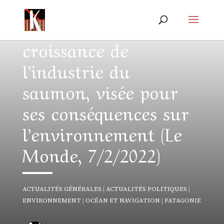
Au Chili, la folle
croissance de
l’industrie du
saumon, visée pour
ses conséquences sur
l’environnement (Le
Monde, 7/2/2022)
ACTUALITÉS GÉNÉRALES
|
ACTUALITÉS POLITIQUES
|
ENVIRONNEMENT
|
OCÉAN ET NAVIGATION
|
PATAGONIE