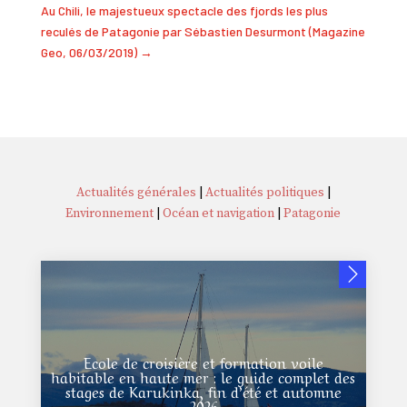
Au Chili, le majestueux spectacle des fjords les plus
reculés de Patagonie par Sébastien Desurmont (Magazine
Geo, 06/03/2019)
→
Actualités générales
|
Actualités politiques
|
Environnement
|
Océan et navigation
|
Patagonie
Ecole de croisière et formation voile
habitable en haute mer : le guide complet des
stages de Karukinka, fin d’été et automne
2026