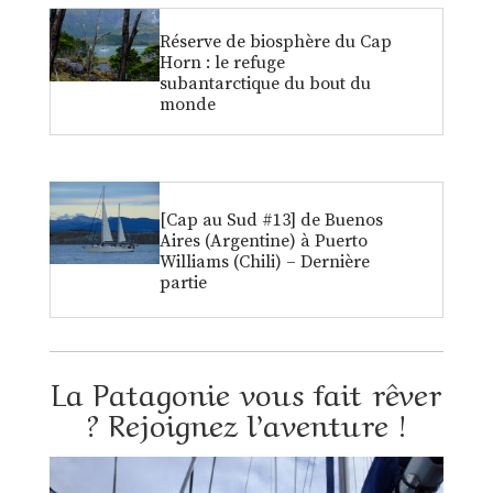
Réserve de biosphère du Cap
Horn : le refuge
subantarctique du bout du
monde
[Cap au Sud #13] de Buenos
Aires (Argentine) à Puerto
Williams (Chili) – Dernière
partie
La Patagonie vous fait rêver
? Rejoignez l’aventure !