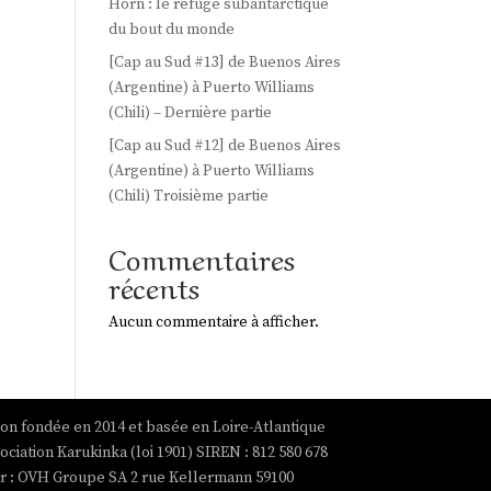
Horn : le refuge subantarctique
du bout du monde
[Cap au Sud #13] de Buenos Aires
(Argentine) à Puerto Williams
(Chili) – Dernière partie
[Cap au Sud #12] de Buenos Aires
(Argentine) à Puerto Williams
(Chili) Troisième partie
Commentaires
récents
Aucun commentaire à afficher.
ion fondée en 2014 et basée en Loire-Atlantique
ociation Karukinka (loi 1901) SIREN : 812 580 678
par : OVH Groupe SA 2 rue Kellermann 59100