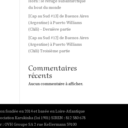
Horn : le refuge subantarctique
du bout du monde
[Cap au Sud #13] de Buenos Aires
(Argentine) à Puerto Williams
(Chili) – Dernière partie
[Cap au Sud #12] de Buenos Aires
(Argentine) à Puerto Williams
(Chili) Troisième partie
Commentaires
récents
Aucun commentaire à afficher.
ion fondée en 2014 et basée en Loire-Atlantique
ociation Karukinka (loi 1901) SIREN : 812 580 678
par : OVH Groupe SA 2 rue Kellermann 59100