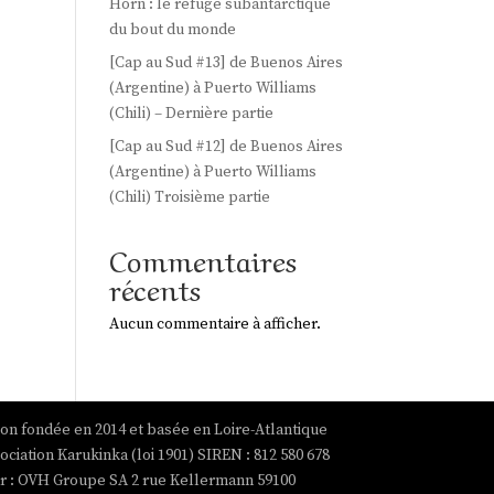
Horn : le refuge subantarctique
du bout du monde
[Cap au Sud #13] de Buenos Aires
(Argentine) à Puerto Williams
(Chili) – Dernière partie
[Cap au Sud #12] de Buenos Aires
(Argentine) à Puerto Williams
(Chili) Troisième partie
Commentaires
récents
Aucun commentaire à afficher.
ion fondée en 2014 et basée en Loire-Atlantique
ociation Karukinka (loi 1901) SIREN : 812 580 678
par : OVH Groupe SA 2 rue Kellermann 59100