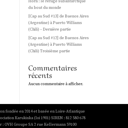
Horn : le refuge subantarctique
du bout du monde
[Cap au Sud #13] de Buenos Aires
(Argentine) à Puerto Williams
(Chili) – Dernière partie
[Cap au Sud #12] de Buenos Aires
(Argentine) à Puerto Williams
(Chili) Troisième partie
Commentaires
récents
Aucun commentaire à afficher.
ion fondée en 2014 et basée en Loire-Atlantique
ociation Karukinka (loi 1901) SIREN : 812 580 678
par : OVH Groupe SA 2 rue Kellermann 59100