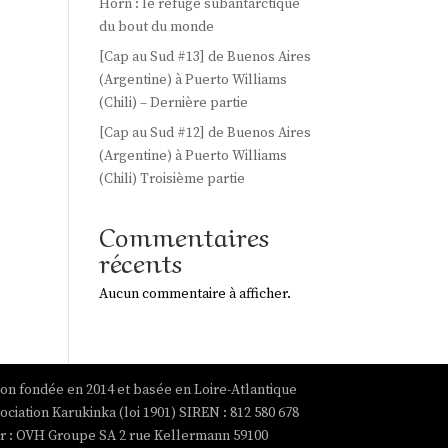
Horn : le refuge subantarctique
du bout du monde
[Cap au Sud #13] de Buenos Aires
(Argentine) à Puerto Williams
(Chili) – Dernière partie
[Cap au Sud #12] de Buenos Aires
(Argentine) à Puerto Williams
(Chili) Troisième partie
Commentaires
récents
Aucun commentaire à afficher.
ion fondée en 2014 et basée en Loire-Atlantique
ociation Karukinka (loi 1901) SIREN : 812 580 678
par : OVH Groupe SA 2 rue Kellermann 59100