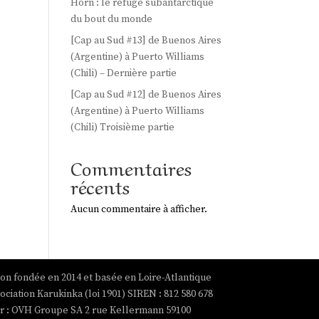
Horn : le refuge subantarctique
du bout du monde
[Cap au Sud #13] de Buenos Aires
(Argentine) à Puerto Williams
(Chili) – Dernière partie
[Cap au Sud #12] de Buenos Aires
(Argentine) à Puerto Williams
(Chili) Troisième partie
Commentaires
récents
Aucun commentaire à afficher.
ion fondée en 2014 et basée en Loire-Atlantique
ociation Karukinka (loi 1901) SIREN : 812 580 678
par : OVH Groupe SA 2 rue Kellermann 59100