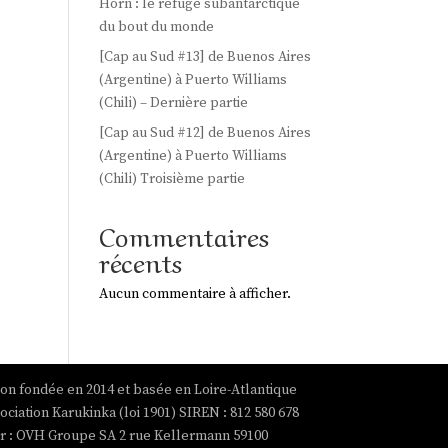
Horn : le refuge subantarctique
du bout du monde
[Cap au Sud #13] de Buenos Aires
(Argentine) à Puerto Williams
(Chili) – Dernière partie
[Cap au Sud #12] de Buenos Aires
(Argentine) à Puerto Williams
(Chili) Troisième partie
Commentaires
récents
Aucun commentaire à afficher.
ion fondée en 2014 et basée en Loire-Atlantique
ociation Karukinka (loi 1901) SIREN : 812 580 678
par : OVH Groupe SA 2 rue Kellermann 59100