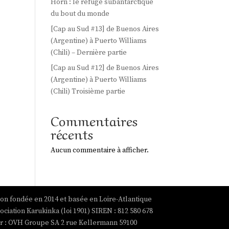
Horn : le refuge subantarctique
du bout du monde
[Cap au Sud #13] de Buenos Aires
(Argentine) à Puerto Williams
(Chili) – Dernière partie
[Cap au Sud #12] de Buenos Aires
(Argentine) à Puerto Williams
(Chili) Troisième partie
Commentaires
récents
Aucun commentaire à afficher.
ion fondée en 2014 et basée en Loire-Atlantique
ociation Karukinka (loi 1901) SIREN : 812 580 678
par : OVH Groupe SA 2 rue Kellermann 59100