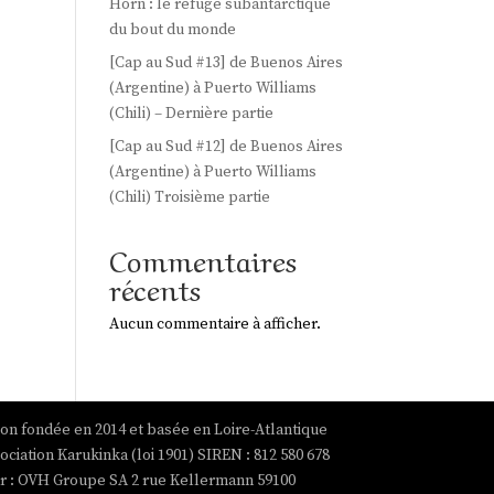
Horn : le refuge subantarctique
du bout du monde
[Cap au Sud #13] de Buenos Aires
(Argentine) à Puerto Williams
(Chili) – Dernière partie
[Cap au Sud #12] de Buenos Aires
(Argentine) à Puerto Williams
(Chili) Troisième partie
Commentaires
récents
Aucun commentaire à afficher.
ion fondée en 2014 et basée en Loire-Atlantique
ociation Karukinka (loi 1901) SIREN : 812 580 678
par : OVH Groupe SA 2 rue Kellermann 59100