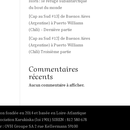
Horn : le refuge subantarctique
du bout du monde
[Cap au Sud #13] de Buenos Aires
(Argentine) à Puerto Williams
(Chili) – Dernière partie
[Cap au Sud #12] de Buenos Aires
(Argentine) à Puerto Williams
(Chili) Troisième partie
Commentaires
récents
Aucun commentaire à afficher.
ion fondée en 2014 et basée en Loire-Atlantique
ociation Karukinka (loi 1901) SIREN : 812 580 678
par : OVH Groupe SA 2 rue Kellermann 59100