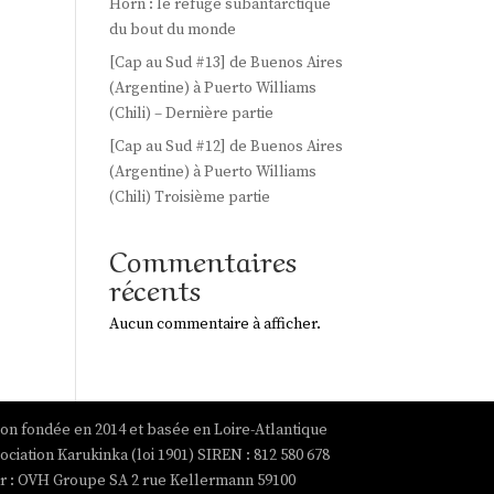
Horn : le refuge subantarctique
du bout du monde
[Cap au Sud #13] de Buenos Aires
(Argentine) à Puerto Williams
(Chili) – Dernière partie
[Cap au Sud #12] de Buenos Aires
(Argentine) à Puerto Williams
(Chili) Troisième partie
Commentaires
récents
Aucun commentaire à afficher.
ion fondée en 2014 et basée en Loire-Atlantique
ociation Karukinka (loi 1901) SIREN : 812 580 678
par : OVH Groupe SA 2 rue Kellermann 59100