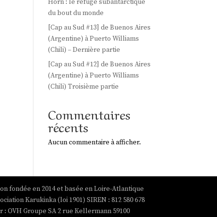
Horn : le refuge subantarctique
du bout du monde
[Cap au Sud #13] de Buenos Aires
(Argentine) à Puerto Williams
(Chili) – Dernière partie
[Cap au Sud #12] de Buenos Aires
(Argentine) à Puerto Williams
(Chili) Troisième partie
Commentaires
récents
Aucun commentaire à afficher.
ion fondée en 2014 et basée en Loire-Atlantique
ociation Karukinka (loi 1901) SIREN : 812 580 678
par : OVH Groupe SA 2 rue Kellermann 59100