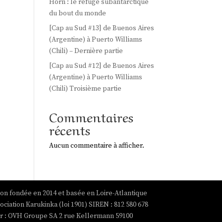
Horn : le refuge subantarctique
du bout du monde
[Cap au Sud #13] de Buenos Aires
(Argentine) à Puerto Williams
(Chili) – Dernière partie
[Cap au Sud #12] de Buenos Aires
(Argentine) à Puerto Williams
(Chili) Troisième partie
Commentaires
récents
Aucun commentaire à afficher.
ion fondée en 2014 et basée en Loire-Atlantique
ociation Karukinka (loi 1901) SIREN : 812 580 678
par : OVH Groupe SA 2 rue Kellermann 59100