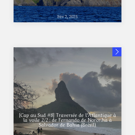
Fév 2, 2025
Jan 6, 2025
[Cap au Sud #9] de Salvador de Bahia (Brésil)
à Buenos Aires (Argentine)
[Cap au Sud #8] Traversée de l’Atlantique à
la voile 2/2 : de Fernando de Noronha à
Salvador de Bahia (Brésil)