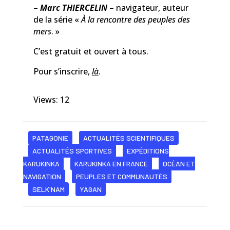
–
Marc THIERCELIN
– navigateur, auteur
de la série «
À la rencontre des peuples des
mers
. »
C’est gratuit et ouvert à tous.
Pour s’inscrire,
là
.
Views: 12
PATAGONIE
ACTUALITÉS SCIENTIFIQUES
ACTUALITÉS SPORTIVES
EXPÉDITIONS
KARUKINKA
KARUKINKA EN FRANCE
OCÉAN ET
NAVIGATION
PEUPLES ET COMMUNAUTÉS
SELK'NAM
YAGAN