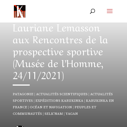
sauvage demain ?
Marc Thiercelin et
Lauriane Lemasson
aux Rencontres de la
prospective sportive
(Musée de l’Homme,
24/11/2021)
PATAGONIE
|
ACTUALITÉS SCIENTIFIQUES
|
ACTUALITÉS
SPORTIVES
|
EXPÉDITIONS KARUKINKA
|
KARUKINKA EN
FRANCE
|
OCÉAN ET NAVIGATION
|
PEUPLES ET
COMMUNAUTÉS
|
SELK'NAM
|
YAGAN