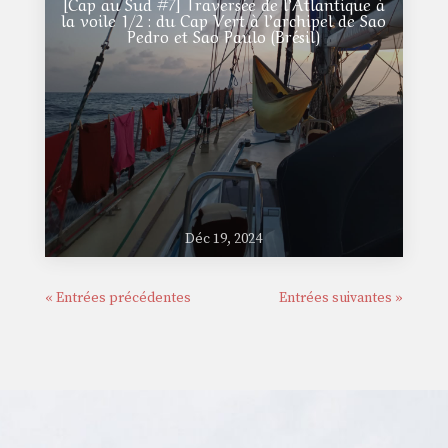
[Cap au Sud #7] Traversée de l’Atlantique à
la voile 1/2 : du Cap Vert à l’archipel de Sao
Pedro et Sao Paulo (Brésil)
Déc 19, 2024
« Entrées précédentes
Entrées suivantes »