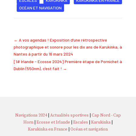
ESCALES
KARUKINKA
KARUKINKA EN FRANCE
OCÉAN ET NAVIGATION
←
A vos agendas ! Exposition d’une rétrospective
photographique et sonore pour les dix ans de Karukinka, à
Nantes à partir du 16 mars 2024
[1# Irlande - Ecosse 2024] Première étape de Pornichet à
Dublin (550nm), c’est fait !
→
Navigations 2024
|
Actualités sportives
|
Cap Nord - Cap
Horn
|
Ecosse et Irlande
|
Escales
|
Karukinka
|
Karukinka en France
|
Océan et navigation