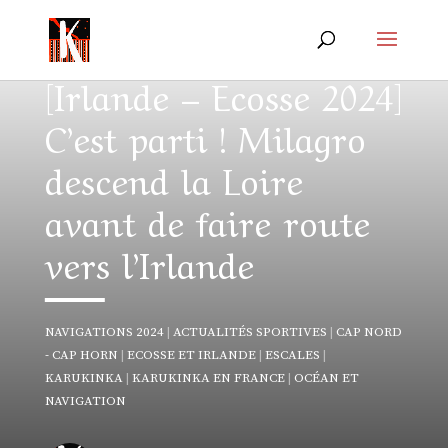
[Irlande – Ecosse 2024]
C’est parti ! Milagro
descend la Loire
avant de faire route
vers l’Irlande
NAVIGATIONS 2024
|
ACTUALITÉS SPORTIVES
|
CAP NORD
- CAP HORN
|
ECOSSE ET IRLANDE
|
ESCALES
|
KARUKINKA
|
KARUKINKA EN FRANCE
|
OCÉAN ET
NAVIGATION